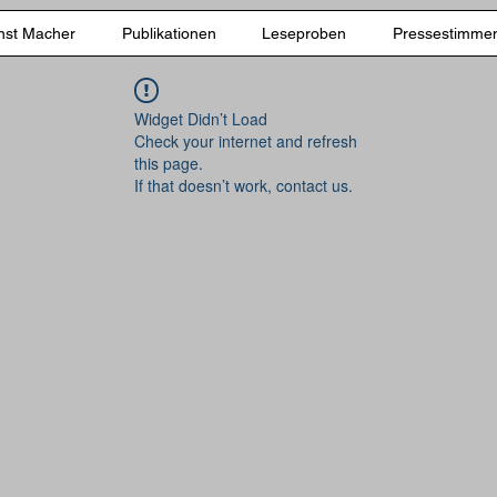
nst Macher
Publikationen
Leseproben
Pressestimme
Widget Didn’t Load
Check your internet and refresh
this page.
If that doesn’t work, contact us.