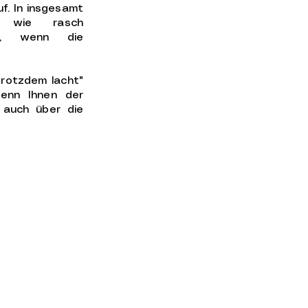
uf. In insgesamt
h, wie rasch
ren, wenn die
rotzdem lacht"
Wenn Ihnen der
e auch über die