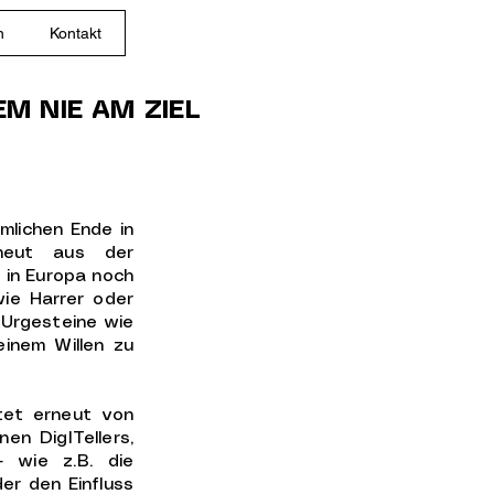
n
Kontakt
 NIE AM ZIEL
hmlichen Ende in
neut aus der
 in Europa noch
wie Harrer oder
 Urgesteine wie
einem Willen zu
htet erneut von
en DigITellers,
- wie z.B. die
er den Einfluss