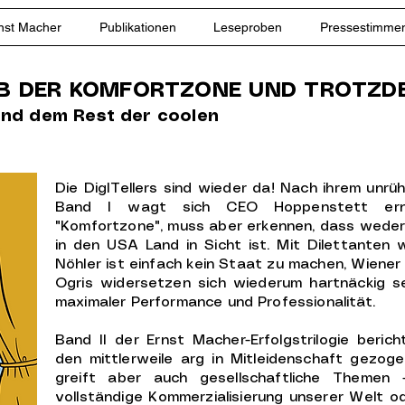
nst Macher
Publikationen
Leseproben
Pressestimme
B DER KOMFORTZONE UND TROTZDEM
und dem Rest der coolen
Die DigITellers sind wieder da! Nach ihrem unrü
Band I wagt sich CEO Hoppenstett er
"Komfortzone", muss aber erkennen, dass weder
in den USA Land in Sicht ist. Mit Dilettanten 
Nöhler ist einfach kein Staat zu machen, Wiener
Ogris widersetzen sich wiederum hartnäckig s
maximaler Performance und Professionalität.
Band II der Ernst Macher-Erfolgstrilogie beric
den mittlerweile arg in Mitleidenschaft gezogen
greift aber auch gesellschaftliche Themen 
vollständige Kommerzialisierung unserer Welt od